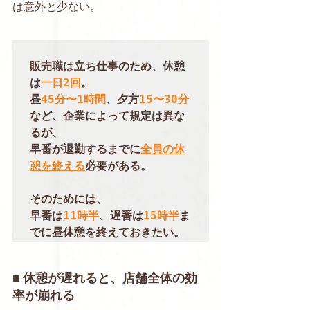
は意外と少ない。
販売職は立ち仕事のため、
休憩
は
一日2回
。

昼
45分〜1時間
、夕方
15〜30分
など、企業によって規定は異な
早番が退勤するまでに
全員の休
憩を終える
必要がある。

そのためには、

早番は
11時半
、遅番は
15時半
ま
■ 休憩が遅れると、店舗全体の効
率が崩れる